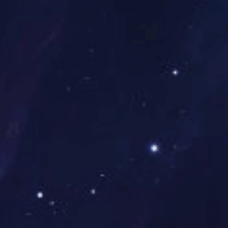
体育设备、训练方式以及比赛形式上带来了革命性的创
新。智能穿戴设备的普及，为运动员的训练与健康管理提
供了新的技术支持。例如，通过可穿戴设备收集运动员的
生理数据，教练团队能够实时分析运动员的表现和身体状
态，从而进行科学训练。这些技术的运用使得运动员的训
练和比赛更加精准与高效。
同时，人工智能（AI）和机器学习的应用也为体育产业的
科技创新提供了强大支持。在运动员数据分析、比赛战术
研究以及赛事判罚等方面，AI技术正逐渐取代传统人工方
式，提升效率与准确性。例如，在足球比赛中，AI可以通
过分析比赛录像，自动生成比赛数据报告，帮助教练和分
析师制定针对性的战术。
此外，体育产业中的科技创新还推动了智能场馆和数字化
赛事的兴起。许多体育场馆正在建设成为智能化场所，通
过物联网技术（IoT）和大数据，观众能够享受更加便捷和
个性化的服务。从智能票务系统到虚拟现实观赛体验，科
技创新让体育场馆的运营方式发生了根本性变化。
3、全球化布局开辟新市场