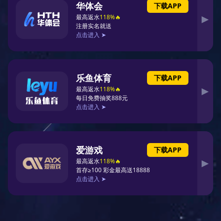
观看比赛，更可以通过智能手机、平板、电视盒子等设备
实时跟踪赛事，获取赛事的即时数据，甚至享受互动式观
赛体验。
其次，数字化转型也促进了体育产业的数据化管理。企业
借助大数据、云计算等技术，对体育赛事、用户需求以及
市场走势进行精准分析，从而优化运营效率、提升商业价
值。体育品牌和俱乐部能够通过数字化手段，精准把握观
众偏好，制定个性化的营销方案。这种数据驱动的决策模
式，不仅提升了运营效率，也帮助体育企业抓住了市场机
遇。
此外，数字化的影响还体现在虚拟竞技和电子竞技的兴
起。随着5G技术的普及，虚拟现实（VR）和增强现实
（AR）技术逐渐融入到体育训练和赛事中。这不仅为传统
体育产业带来了创新，也为电子竞技产业的快速发展提供
了新机遇。如今，虚拟竞技赛事已成为全球范围内的热门
项目，并吸引了大量年轻观众和投资者的关注。
2、科技创新赋能体育产业
科技的飞速发展不仅仅改变了体育产业的传播方式，更在