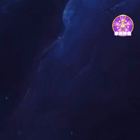
在这种趋势下，体育产业的竞争已不再局限于单一地区，
而是进入了全球化竞争的新阶段。
4、体育跨界融合推动产业发展
随着数字化和全球化的推进，体育产业的跨界融合趋势愈
发明显。体育产业与娱乐、文化、旅游等行业的深度融
合，推动了体育产业的多元化发展。例如，体育明星的跨
界活动，尤其是在电影、电视、广告等领域的活跃，极大
地提升了体育品牌的市场认知度。同时，许多体育赛事与
娱乐元素的结合，如明星赛、综艺节目等，吸引了更多年
轻观众，进一步拓宽了体育产业的受众群体。
此外，体育产业还通过跨界合作推动产业链的延伸。从体
育与零售的合作，到体育与旅游、健康产业的融合，体育
产业的边界变得更加模糊。比如，许多知名体育品牌已经
不仅仅局限于销售运动鞋、运动服，而是开始涉足体育旅
游、健康管理等领域。体育企业通过多元化发展，实现了
资源的优化配置，拓展了产业的成长空间。
体育产业的跨界融合还带来了全新的商业模式。在数字化
时代，许多传统的体育商业模式正在发生转变，新的商业