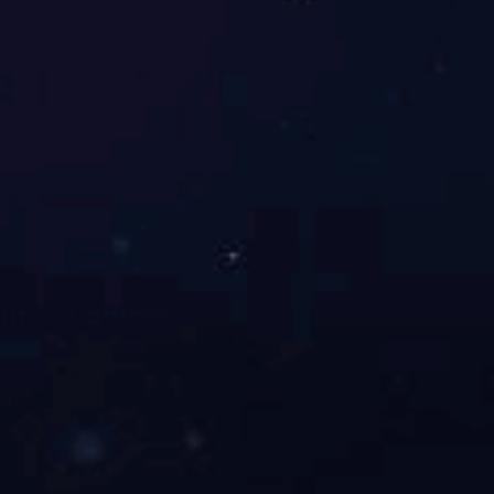
九游ninegame官网【jiuyou.com】
jiuyougame九游国际在线娱乐平台,九游体育
官网提供九游彩票网页版登录入口,app下载,
真人,体育,彩票,棋牌,竞猜,电子竞技,整合足球
篮球赛事直播资源与竞猜系统,结合实时数据分
析及体育资讯更新,带来高效流畅的体育服务体
验。
导航
网站地图
了解
九游ninegame
XML
案例中心
公司快讯
服务种类
咨询
九游体育
咨询
九游体育