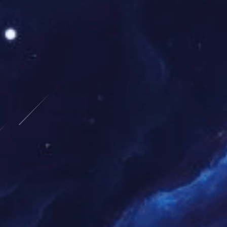
在数字化和全球化浪潮的推动下，体育产业的全球布局正
加速进行。首先，国际体育赛事和跨国体育品牌的合作愈
发密切。大型体育赛事如世界杯、奥运会和各种国际俱乐
部赛事，已不再是单一国家或地区的“盛宴”，而是全球范
围内的体育文化交流平台。体育产业企业通过这一平台拓
展国际市场，实现品牌全球化。以中国市场为例，越来越
多的世界顶级体育品牌将目光投向中国，借助中国庞大的
消费者市场拓展业务。
全球化布局还体现在体育企业的跨境并购和投资上。许多
跨国体育公司通过并购其他国家的体育俱乐部或品牌，加
速其在全球范围的业务拓展。比如
mk体育官网
，欧洲顶级
足球俱乐部通过收购亚洲、南美等地区的足球俱乐部，不
仅提升了其品牌的国际影响力，也进一步巩固了其在全球
体育市场中的话语权。
随着全球体育市场的不断发展，国际化的体育人才交流和
管理也变得愈加频繁。许多国家的体育产业人才纷纷走向
国际化道路，带动了体育管理理念和运营模式的国际化。