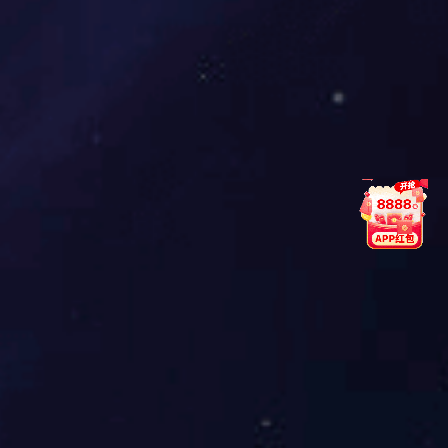
形式如体育直播、数字广告、体育IP授权等正在成为体育
产业的重要增长点。通过创新性的跨界合作，体育产业不
仅提升了自身的市场竞争力，也为其他产业提供了新的发
展思路。
总结：
总体而言，数字化转型与全球化布局的双重驱动已经成为
体育产业未来发展的核心趋势。数字化转型不仅提高了体
育产业的运营效率，提升了体育内容的传播方式，还带来
了虚拟竞技等全新形式；全球化布局则推动了体育产业在
全球市场的深度拓展，提升了体育品牌的国际影响力。与
此同时，科技创新和体育跨界融合的推动，也为体育产业
带来了无限的可能性。
在未来，数字化和全球化将继续塑造体育产业的格局，推
动体育产业向更加多元、更加全球化的方向发展。无论是
通过技术创新优化产业链，还是通过跨界合作拓展商业模
式，体育产业都将在这一时代浪潮中迎来更加广阔的发展
前景。
上一篇
下一篇